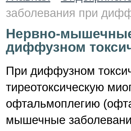
заболевания при дифф
Нервно-мышечные
диффузном токсич
При диффузном токси
тиреотоксическую мио
офтальмоплегию (офта
мышечные заболевания