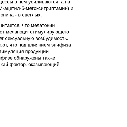
цессы в нем усиливаются, а на
М-ацетил-5-метокситриптамин) и
онина - в светлых.
читается, что мелатонин
 от меланоцитстимулирующего
ет сексуальную возбудимость.
гают, что под влиянием эпифиза
стимуляция продукции
пифизе обнаружены также
ский фактор, оказывающий