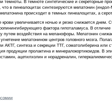
и темноты. В темноте синтетические и секреторные про
, что в пинеалоцитах синтезируются мелатонин (индол-
 мелатонина происходит в темных пинеалоцитах, а серот
 крови увеличивается ночью и резко снижается днем. С
ропинингибирующего фактора гипоталамуса. В отличие
жу путем воздействия на меланофоры. Мелатонин снижа
 угнетение мелатонином центров головного мозга. Пола
и АКТГ, синтеза и секреции ТТГ, соматолиберина или 
ция продукции пролактина и минералокортикоидов. В э
истамин, ацетилхолин и норадреналин, гиперкалиемиче
осомии