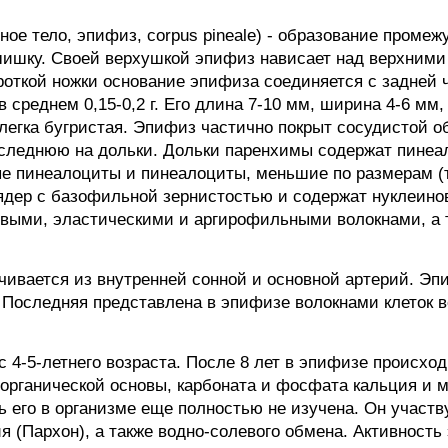
е тело, эпифиз, corpus pineale) - образование промеж
шку. Своей верхушкой эпифиз нависает над верхними
роткой ножки основание эпифиза соединяется с задней ч
среднем 0,15-0,2 г. Его длина 7-10 мм, ширина 4-6 мм
легка бугристая. Эпифиз частично покрыт сосудистой о
оследнюю на дольки. Дольки паренхимы содержат пинеа
е пинеалоциты и пинеалоциты, меньшие по размерам (т
 ядер с базофильной зернистостью и содержат нуклеин
выми, эластическими и аргирофильными волокнами, а 
.
чивается из внутренней сонной и основной артерий. Э
 Последняя представлена в эпифизе волокнами клеток
 4-5-летнего возраста. После 8 лет в эпифизе происхо
з органической основы, карбоната и фосфата кальция и
ь его в организме еще полностью не изучена. Он участв
я (Пархон), а также водно-солевого обмена. Активность