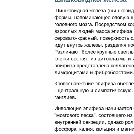
Шишковидная железа (шишковидно
формы, напоминающее еловую ши
головного мозга. Посредством ко
взрослых людей масса эпифиза в 
серовато-красный, поверхность с
идут внутрь железы, разделяя п
Различают более крупные светлы
клетки состоят из цитоплазмы и
эпифиза представлена коллагено
лимфоцитами и фибробластами
Кровоснабжение эпифиза обеспе
- центральную и симпатическую.
ганглиев.
Инволюция эпифиза начинается с
"мозгового песка", состоящего и
внутренней секреции, однако рол
фосфора, калия, кальция и магни