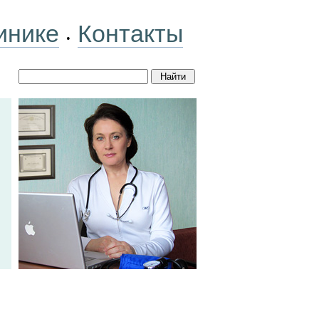
инике
Контакты
•