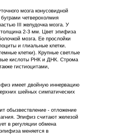
уточного мозга конусовидной
 буграми четверохолмия
астью III желудочка мозга. У
, толщина 2-3 мм. Цвет эпифиза
болочкой мозга. Ее прослойки
лоциты и глиальные клетки.
емные клетки). Крупные светлые
овые кислоты РНК и ДНК. Строма
также гистиоцитами,
пифиз имеет двойную иннервацию
 верхних шейных симпатических
дит обызвествление - отложение
 магния. Эпифиз считают железой
ует в регуляции обмена
 эпифиза меняется в