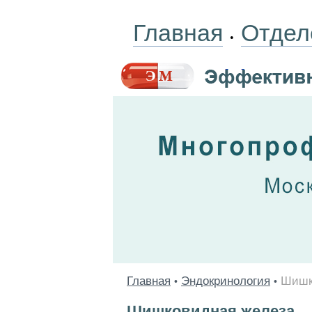
Главная
Отдел
•
Главная
Эндокринология
Шишк
•
•
Шишковидная железа