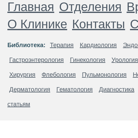
Главная
Отделения
В
О Клинике
Контакты
С
Библиотека:
Терапия
Кардиология
Эндо
Гастроэнтерология
Гинекология
Урология
Хирургия
Флебология
Пульмонология
Н
Дерматология
Гематология
Диагностика
статьям