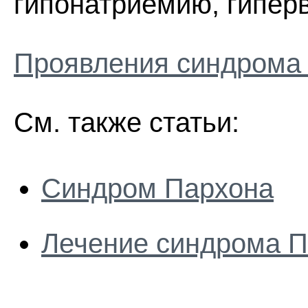
гипонатриемию, гипер
Проявления cиндрома
См. также статьи:
Синдром Пархона
Лечение cиндрома 