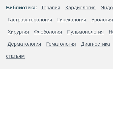
Библиотека:
Терапия
Кардиология
Эндо
Гастроэнтерология
Гинекология
Урология
Хирургия
Флебология
Пульмонология
Н
Дерматология
Гематология
Диагностика
статьям
Материалы, размещенные на данной странице
публичной офертой. Посетители сайта не дол
рекомендаций. ООО «ТН-Клиника» не несёт о
возникшие в результате использования инфо