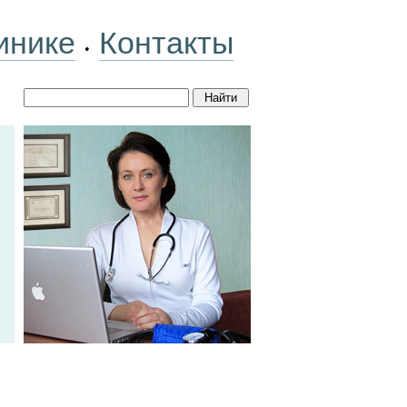
инике
Контакты
•