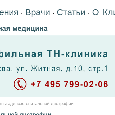
ения
Врачи
Статьи
О Кл
•
•
•
ины адипозогенитальной дистрофии
альной дистрофии