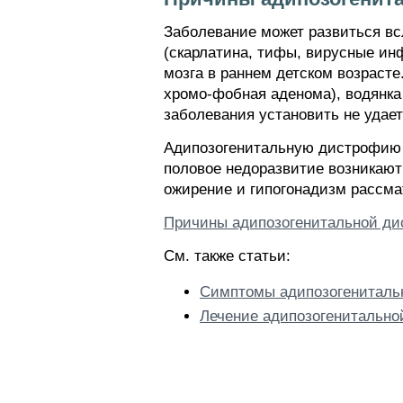
Заболевание может развиться вс
(скарлатина, тифы, вирусные ин
мозга в раннем детском возраст
хромо-фобная аденома), водянка 
заболевания установить не удает
Адипозогенитальную дистрофию 
половое недоразвитие возникают
ожирение и гипогонадизм рассма
Причины адипозогенитальной д
См. также статьи:
Симптомы адипозогениталь
Лечение адипозогенитальн