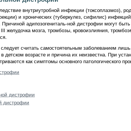
ледствие внутриутробной инфекции (токсоплазмоз), ро
фекции) и хронических (туберкулез, сифилис) инфекци
е. Причиной адипозогениталь-ной дистрофии могут быть
III желудочка мозга, тромбозы, кровоизлияния, тромбо
ся.
следует считать самостоятельным заболеванием лишь 
 в детском возрасте и причина их неизвестна. При уст
триваются как симптомы основного патологического про
истрофии
ной дистрофии
ой дистрофии