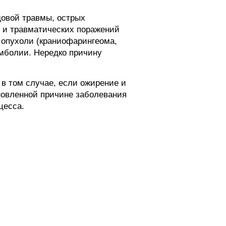
довой травмы, острых
й и травматических поражений
 опухоли (краниофарингеома,
эмболии. Нередко причину
в том случае, если ожирение и
ановленной причине заболевания
цесса.