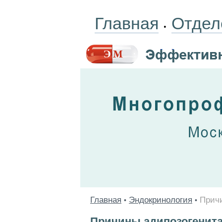
Главная
Отдел
•
Главная
Эндокринология
Прич
•
•
Причины адипозогенит