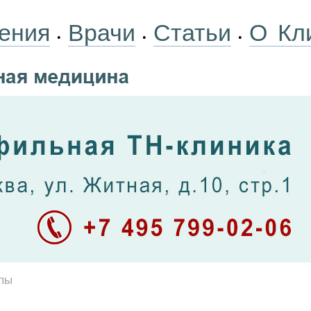
ения
Врачи
Статьи
О Кл
•
•
•
пы