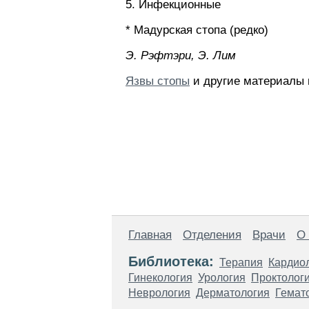
5. Инфекционные
* Мадурская стопа (редко)
Э. Pэфтэpи, Э. Лим
Язвы стопы
и другие материалы 
Главная
Отделения
Врачи
О
Библиотека:
Терапия
Кардио
Гинекология
Урология
Проктолог
Неврология
Дерматология
Гемат