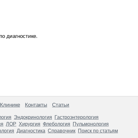
по диагностике.
 Клинике
Контакты
Статьи
логия
Эндокринология
Гастроэнтерология
ия
ЛОР
Хирургия
Флебология
Пульмонология
ология
Диагностика
Справочник
Поиск по статьям