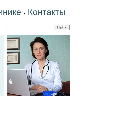
инике
Контакты
•