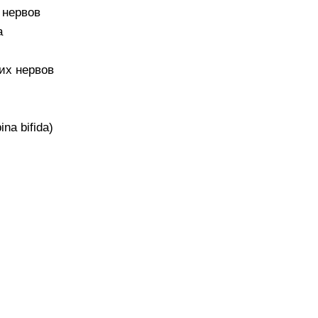
 нервов
а
их нервов
na bifida)