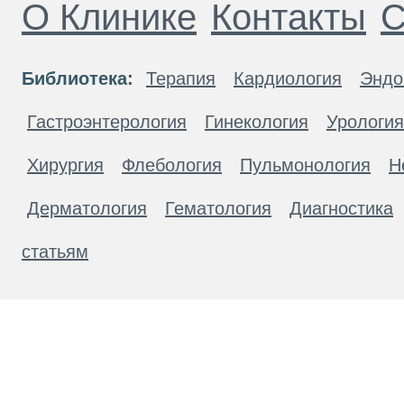
О Клинике
Контакты
С
Библиотека:
Терапия
Кардиология
Эндо
Гастроэнтерология
Гинекология
Урология
Хирургия
Флебология
Пульмонология
Н
Дерматология
Гематология
Диагностика
статьям
Материалы, размещенные на данной странице
публичной офертой. Посетители сайта не дол
рекомендаций. ООО «ТН-Клиника» не несёт о