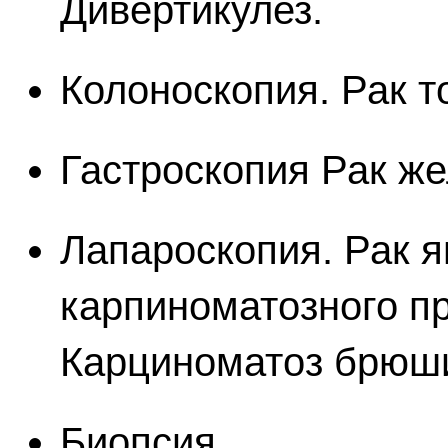
Дивертикулез.
Колоноскопия. Рак т
Гастроскопия Рак же
Лапароскопия. Рак я
карпиноматозного пр
Карциноматоз брюш
Биопсия