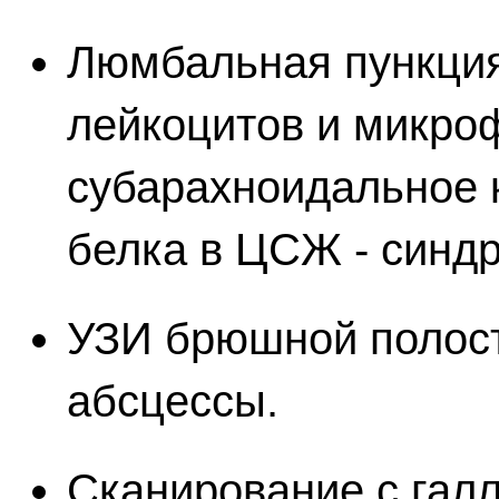
Люмбальная пункци
лейкоцитов и микроф
субарахноидальное 
белка в ЦСЖ - синд
УЗИ брюшной полос
абсцессы.
Сканирование с гал