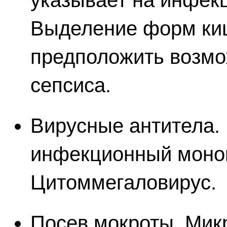
указывает на инфек
Выделение форм киш
предположить возмо
сепсиса.
Вирусные антитела. Г
инфекционный монон
Цитоммегаловирус.
Посев мокроты. Мик