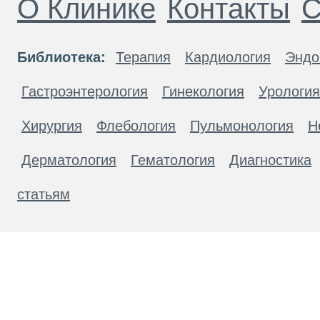
О Клинике
Контакты
С
Библиотека:
Терапия
Кардиология
Эндо
Гастроэнтерология
Гинекология
Урология
Хирургия
Флебология
Пульмонология
Н
Дерматология
Гематология
Диагностика
статьям
Материалы, размещенные на данной странице
публичной офертой. Посетители сайта не дол
рекомендаций. ООО «ТН-Клиника» не несёт о