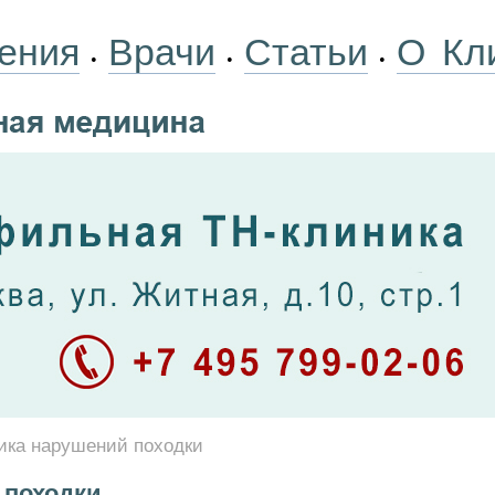
ения
Врачи
Статьи
О Кл
•
•
•
ика нарушений походки
 походки