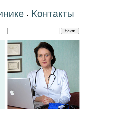
инике
Контакты
•