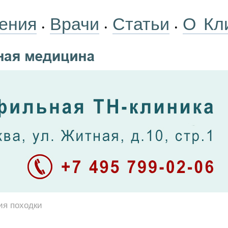
ения
Врачи
Статьи
О Кл
•
•
•
я походки