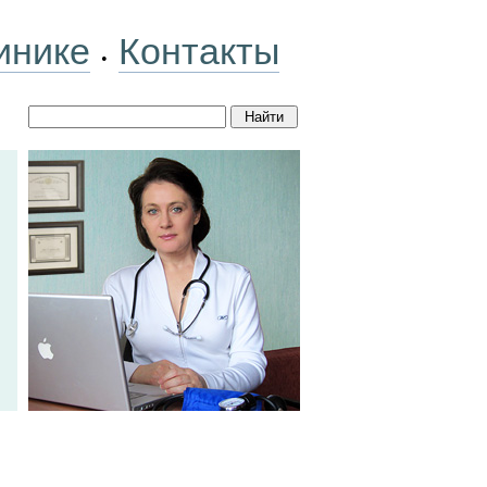
инике
Контакты
•