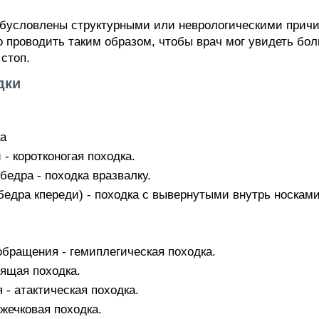
обусловлены структурными или неврологическими причи
проводить таким образом, чтобы врач мог увидеть боль
стоп.
дки
ка
- коротконогая походка.
едра - походка вразвалку.
бедра кпереди) - походка с вывернутыми внутрь носкам
бращения - гемиплегическая походка.
ящая походка.
- атактическая походка.
жечковая походка.