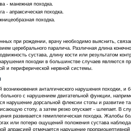
а - манежная походка.
а - апраксическая походка.
жницеобразная походка.
нных при рождении, врачу необходимо выяснить, связа
ием церебрального паралича. Различная длина конечн
движность сустава, длину кости или результатом конт
 нарушения походки в большинстве случаев являются п
ой и периферической нервной системы.
ы
й возникновения анталгического нарушения походки, и 
 больного с нарушением двигательной функции, наприм
ся нарушение дорсальной флексии стопы и развитие та
исающую стопу, а затем резко опускает - шлепает. В сл
ения развивается гемиплегическая походка. Жалобы бо
ногах или потерю ощущений положения сустава наблюд
ной апраксией отмечается нарушение проприоцептивной