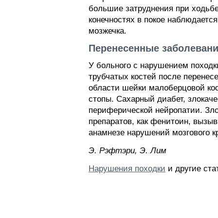
большие затруднения при ходьбе 
конечностях в покое наблюдаетс
мозжечка.
Перенесенные заболевани
У больного с нарушением походк
трубчатых костей после перенес
области шейки малоберцовой кос
стопы. Сахарный диабет, злокач
периферической нейропатии. Зло
препаратов, как фенитоин, вызы
анамнезе нарушений мозгового к
Э. Pэфтэpи, Э. Лим
Нарушения походки
и другие ста