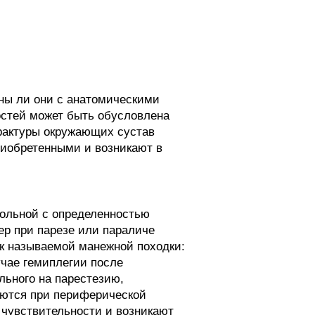
ны ли они с анатомическими
остей может быть обусловлена
рактуры окружающих сустав
риобретенными и возникают в
больной с определенностью
ер при парезе или параличе
к называемой манежной походки:
учае гемиплегии после
льного на парестезию,
аются при периферической
 чувствительности и возникают