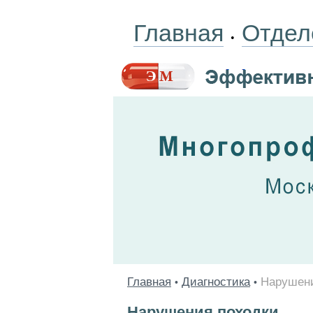
Главная
Отдел
•
Главная
Диагностика
Нарушени
•
•
Нарушения походки