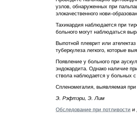
узлов, обнаруженных при пальпа
злокачественного нови-образован
Тахикардия наблюдается при ти
больного могут наблюдаться вы
Выпотной плеврит или ателектаз
туберкулеза легкого, которые в
Появление у больного при ауску
эндокардита. Однако наличие при
ствола наблюдается у больных 
Спленомегалия, выявляемая при 
Э. Pэфтэpи, Э. Лим
Обследование при потливости
и 