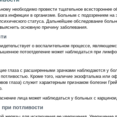
ному необходимо провести тщательное всестороннее о
чага инфекции в организме. Больным с подозрением на
психического статуса. Дальнейшее обследование больн
 выяснить основную причину заболевания.
сти
видетельствует о воспалительном процессе, являющем
овышенное потоотделение может наблюдаться при лимфо
ие глаза с расширенными зрачками наблюдаются у бол
отливостью. Кроме того, наличие экзофтальма или оф
рвов глаза) служит характерным признаком болезни Гр
о.
аснение лица может наблюдаться у больных с карцино
 при потливости
й железы для исключения ее увеличения. Увеличение