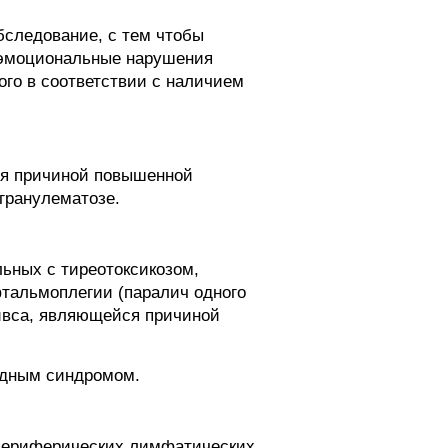
бследование, с тем чтобы
 эмоциональные нарушения
ого в соответствии с наличием
ся причиной повышенной
гранулематозе.
ьных с тиреотоксикозом,
тальмоплегии (паралич одного
ейвса, являющейся причиной
идным синдромом.
 периферических лимфатических