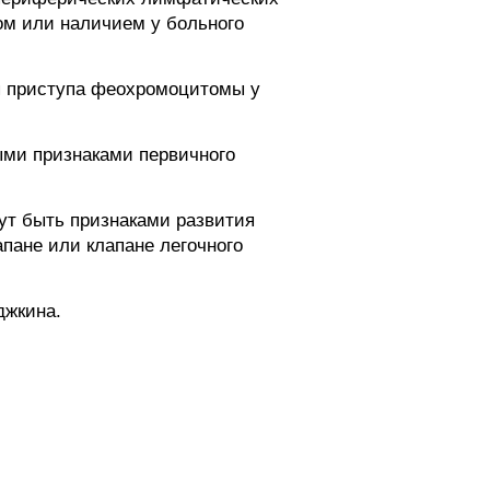
ом или наличием у больного
я приступа феохромоцитомы у
ыми признаками первичного
ут быть признаками развития
апане или клапане легочного
джкина.