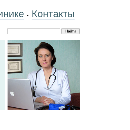
инике
Контакты
•