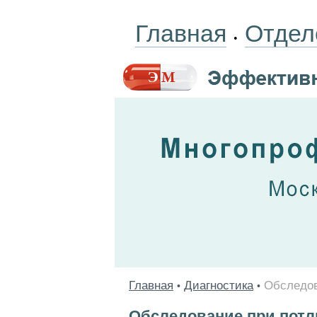
Главная
Отдел
•
Главная
Диагностика
Обследов
•
•
Обследование при потл