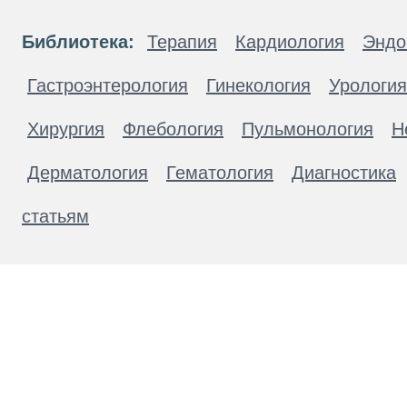
Библиотека:
Терапия
Кардиология
Эндо
Гастроэнтерология
Гинекология
Урология
Хирургия
Флебология
Пульмонология
Н
Дерматология
Гематология
Диагностика
статьям
Материалы, размещенные на данной странице
публичной офертой. Посетители сайта не дол
рекомендаций. ООО «ТН-Клиника» не несёт о
возникшие в результате использования инфо