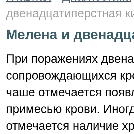
двенадцатиперстная к
Мелена и двенадц
При поражениях двена
сопровождающихся кро
чаше отмечается появл
примесью крови. Иногд
отмечается наличие х