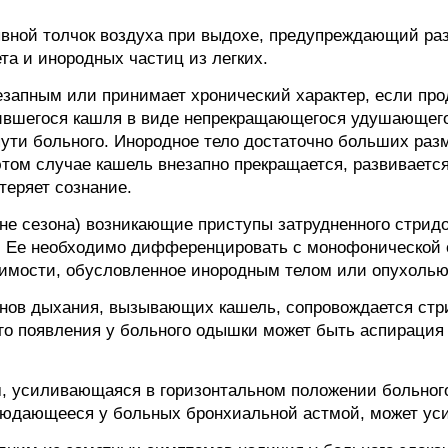
вной толчок воздуха при выдохе, предупреждающий ра
а и инородных частиц из легких.
запным или принимает хронический характер, если про
вившегося кашля в виде непрекращающегося удушающего
пути больного. Инородное тело достаточно больших раз
том случае кашель внезапно прекращается, развивается
еряет сознание.
не сезона) возникающие приступы затрудненного стрид
 Ее необходимо дифференцировать с монофонической
имости, обусловленное инородным телом или опухолью
анов дыхания, вызывающих кашель, сопровождается ст
го появления у больного одышки может быть аспирация
усиливающаяся в горизонтальном положении больного, 
юдающееся у больных бронхиальной астмой, может уси