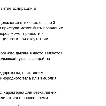
звитие аспирации и
должается в течение свыше 3
 приступа может быть попадание
меров может привести к
 цианоз и при отсутствии
орозного дыхания часто являются
 одышкой, указывающей на
.
ридорозным, свистящим
 инородного тела или эмболия
характерна для отека легких;
ливаться в ночное время.