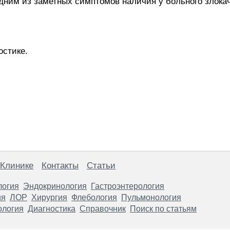
дним из заметных симптомов наличия у больного злока
остике.
 Клинике
Контакты
Статьи
логия
Эндокринология
Гастроэнтерология
ия
ЛОР
Хирургия
Флебология
Пульмонология
ология
Диагностика
Справочник
Поиск по статьям