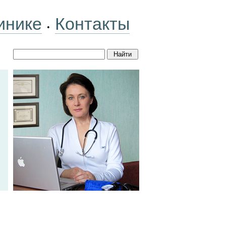
инике
Контакты
•