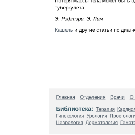
Потеря массы тела может быть о
туберкулеза.
Э. Pэфтэpи, Э. Лим
Кашель
и другие статьи по диагн
Главная
Отделения
Врачи
О
Библиотека:
Терапия
Кардио
Гинекология
Урология
Проктолог
Неврология
Дерматология
Гемат