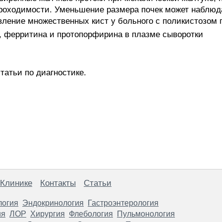
роходимости. Уменьшение размера почек может наблюд
ление множественных кист у больного с поликистозом п
, ферритина и протопорфирина в плазме сыворотки
татьи по диагностике.
 Клинике
Контакты
Статьи
логия
Эндокринология
Гастроэнтерология
ия
ЛОР
Хирургия
Флебология
Пульмонология