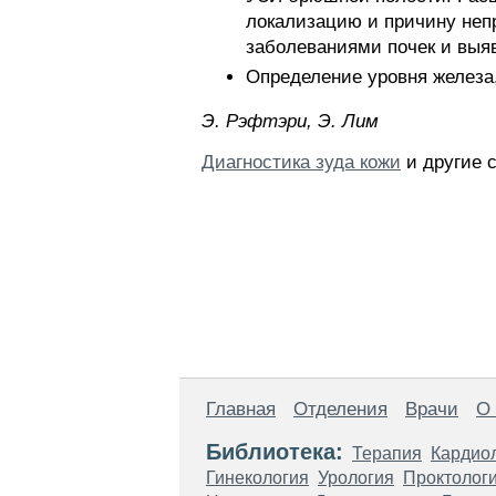
локализацию и причину неп
заболеваниями почек и выяв
Определение уровня железа
Э. Pэфтэpи, Э. Лим
Диагностика зуда кожи
и другие с
Главная
Отделения
Врачи
О
Библиотека:
Терапия
Кардио
Гинекология
Урология
Проктолог