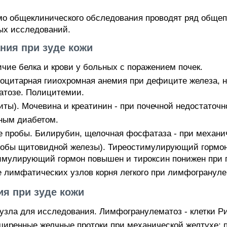
имо общеклинического обследования проводят ряд обще
ых исследований.
ия при зуде кожи
чие белка и крови у больных с поражением почек.
оцитарная гииохромная анемия при дефиците железа, 
атозе. Полицитемии.
ты). Мочевина и креатинин - при почечной недостаточн
рным диабетом.
 пробы. Билирубин, щелочная фосфатаза - при механич
бы щитовидной железы). Тиреостимулирующий гормон 
тимулирующий гормон повышен и тироксин понижен при 
ие лимфатических узлов корня легкого при лимфогрануле
я при зуде кожи
узла для исследования. Лимфогранулематоз - клетки Р
иренные желчные протоки при механической желтухе; п