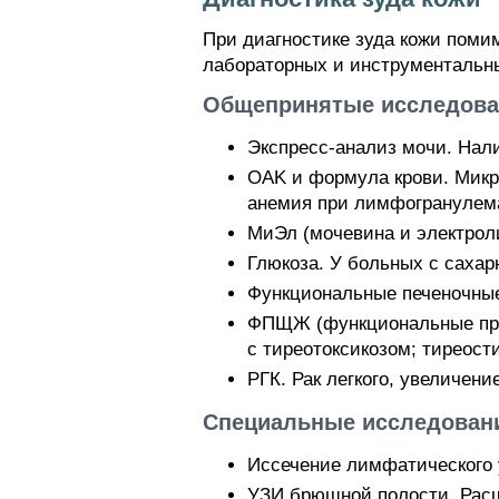
При диагностике зуда кожи пом
лабораторных и инструментальн
Общепринятые исследован
Экспресс-анализ мочи. Нали
OAK и формула крови. Микр
анемия при лимфогранулем
МиЭл (мочевина и электроли
Глюкоза. У больных с саха
Функциональные печеночные
ФПЩЖ (функциональные про
с тиреотоксикозом; тиреос
РГК. Рак легкого, увеличен
Специальные исследовани
Иссечение лимфатического 
УЗИ брюшной полости. Расш