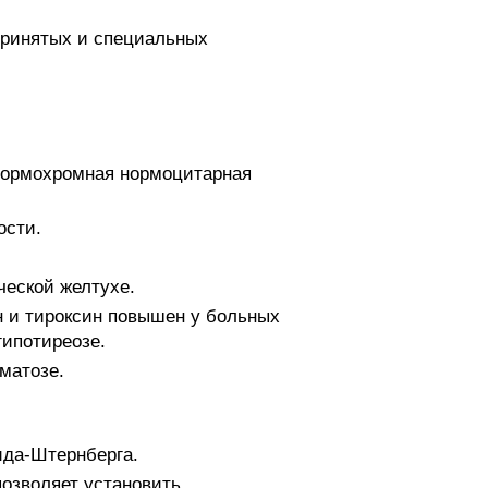
принятых и специальных
нормохромная нормоцитарная
ости.
еской желтухе.
и тироксин повышен у больных
гипотиреозе.
матозе.
ида-Штернберга.
озволяет установить