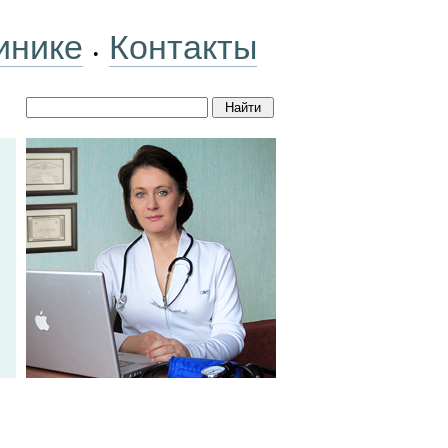
инике
Контакты
•