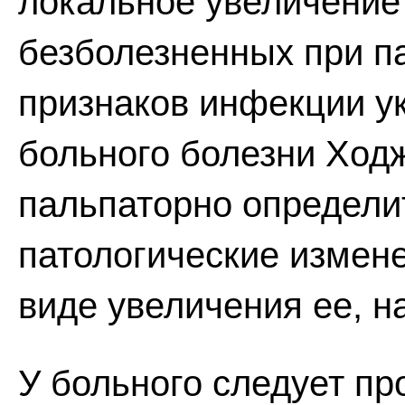
локальное увеличение
безболезненных при па
признаков инфекции у
больного болезни Ходж
пальпаторно определ
патологические измен
виде увеличения ее, н
У больного следует пр