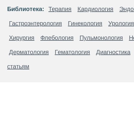
Библиотека:
Терапия
Кардиология
Эндо
Гастроэнтерология
Гинекология
Урология
Хирургия
Флебология
Пульмонология
Н
Дерматология
Гематология
Диагностика
статьям
Материалы, размещенные на данной странице
публичной офертой. Посетители сайта не дол
рекомендаций. ООО «ТН-Клиника» не несёт о
возникшие в результате использования инфо