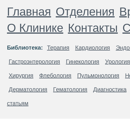
Главная
Отделения
В
О Клинике
Контакты
С
Библиотека:
Терапия
Кардиология
Эндо
Гастроэнтерология
Гинекология
Урология
Хирургия
Флебология
Пульмонология
Н
Дерматология
Гематология
Диагностика
статьям