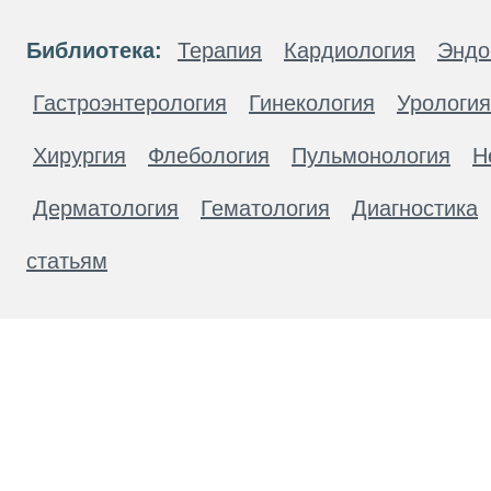
Библиотека:
Терапия
Кардиология
Эндо
Гастроэнтерология
Гинекология
Урология
Хирургия
Флебология
Пульмонология
Н
Дерматология
Гематология
Диагностика
статьям
Материалы, размещенные на данной странице
публичной офертой. Посетители сайта не дол
рекомендаций. ООО «ТН-Клиника» не несёт о
возникшие в результате использования инфо