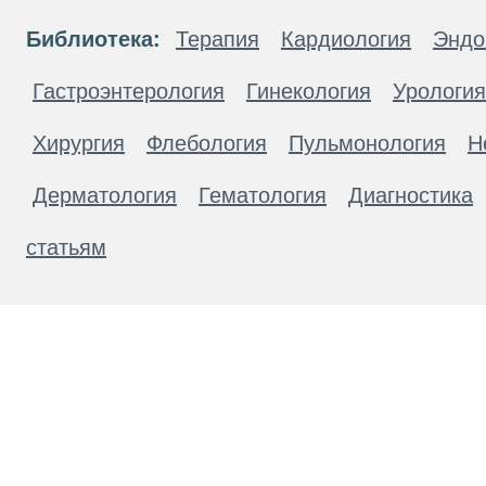
Библиотека:
Терапия
Кардиология
Эндо
Гастроэнтерология
Гинекология
Урология
Хирургия
Флебология
Пульмонология
Н
Дерматология
Гематология
Диагностика
статьям
Материалы, размещенные на данной странице
публичной офертой. Посетители сайта не дол
рекомендаций. ООО «ТН-Клиника» не несёт о
возникшие в результате использования инфо