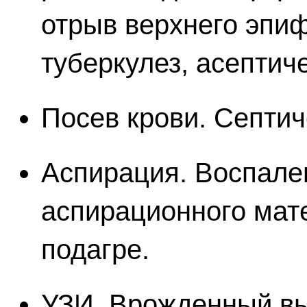
отрыв верхнего эпиф
туберкулез, асептич
Посев крови. Септич
Аспирация. Воспале
аспирационного мат
подагре.
УЗИ. Врожденный вы