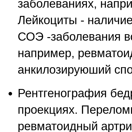
заболеваниях, напр
Лейкоциты - наличие
СОЭ -заболевания в
например, ревматои
анкилозируюший спо
Рентгенография бед
проекциях. Переломы
ревматоидный артрит