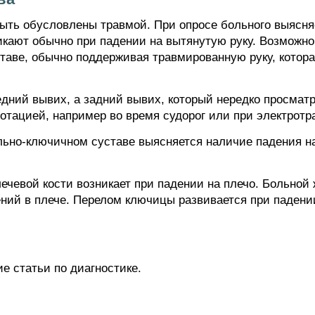
быть обусловлены травмой. При опросе больного выясн
икают обычно при падении на вытянутую руку. Возможно
ставе, обычно поддерживая травмированную руку, котора
дний вывих, а задний вывих, который нередко просматр
тацией, например во время судорог или при электротр
льно-ключичном суставе выясняется наличие падения на
чевой кости возникает при падении на плечо. Больной ж
ий в плече. Перелом ключицы развивается при падении
е статьи по диагностике.