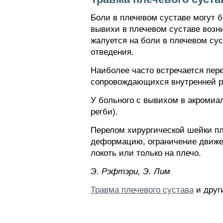
Боли в плечевом суставе могут 
вывихи в плечевом суставе возн
жалуется на боли в плечевом су
отведения.
Наиболее часто встречается пере
сопровождающихся внутренней ро
У больного с вывихом в акромиа
регби).
Перелом хирургической шейки пле
деформацию, ограничение движен
локоть или только на плечо.
Э. Pэфтэpи, Э. Лим
Травма плечевого сустава
и други