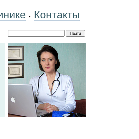
инике
Контакты
•