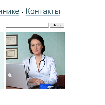
инике
Контакты
•