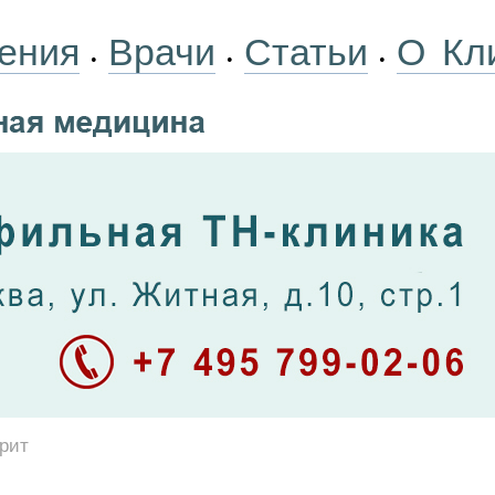
ения
Врачи
Статьи
О Кл
•
•
•
рит