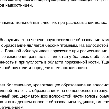
од надкостницей.
нными. Больной выявляет их при расчесывании волос.
бнаруживает на черепе опухолевидное образование кам
 образование является бессимптомным. На волосистой 
ы. Больной обнаруживает поражение при расчесывании 
ные изменения раньше выявляются у больных с облысе
енность и припухлость в области пораженной кости. Тщ
ичной опухоли и определить ее локализацию.
ает болезненное, кровоточащее образование на волосис
альной железы с образованием на ее поверхности грану
очный рак. Дерматомикоз волосистой части головы обыч
ью и выпадением волос с образованием зудящих, гипер
шелушением.