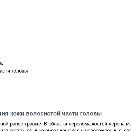
а
асти головы
ния кожи волосистой части головы
нной ранее травме. В области перелома костей черепа м
ная киста), обычно образующаяся у новорожденных, яв