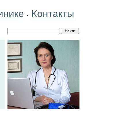
инике
Контакты
•