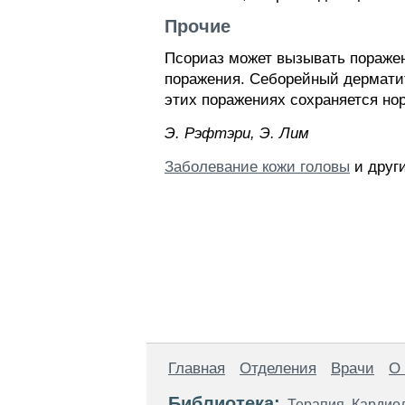
Прочие
Псориаз может вызывать поражен
поражения. Себорейный дермати
этих поражениях сохраняется но
Э. Pэфтэpи, Э. Лим
Заболевание кожи головы
и други
Главная
Отделения
Врачи
О
Библиотека:
Терапия
Кардио