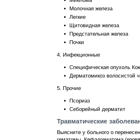
Миелома
Молочная железа
Легкие
Щитовидная железа
Предстательная железа
Почки
4. Инфекционные
Специфическая опухоль Кок
Дерматомикоз волосистой ч
5. Прочие
Псориаз
Себорейный дерматит
Травматические заболева
Выясните у больного о перенесе
гематомы. Кефалгематома (кровя