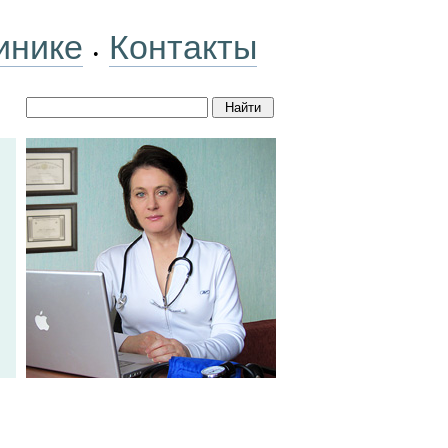
инике
Контакты
•