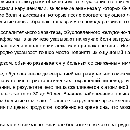
овыми стриктурами обычно имеются указания на прием 
скими нарушениями, выяснение анамнеза у которых бы
ие боли и дисфагии, которые после соответствующего л
ольные вновь обращаются к врачу по поводу развившего
воспалительного характера, обусловленного желудочн
афрагмы, в анамнезе указывают на жгучие боли за гру
ающиеся в положении лежа или при наклоне вниз. Явл
ередко указывает точное место неприятных ощущений на
дозом, обычно развивается у больных со сниженным им
е, обусловленное дегенерацией интрамурального межм
к нарушению перистальтических сокращений пищевода и
ании, в результате чего пища скапливается в атоничной 
в возрасте от 30 до 50 лет. Вначале заболевание прояв
ем больные отмечают большее затруднение прохождения
ия пищевых продуктов, особенно во время сна, что мож
вивается внезапно. Вначале больные отмечают затрудн