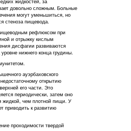
едких жидкостей, за
вает довольно сложным. Больные
ечения могут уменьшиться, но
ся стеноза пищевода.
о-пищеводным рефлюксом при
диной и отрыжку кислым
ения дисфагии развиваются
 уровне нижнего конца грудины.
мунитетом.
ышечного ауэрбаховского
 недостаточному открытию
верхней его части. Это
ляется периодически, затем оно
 жидкой, чем плотной пищи. У
ет приводить к развитию
ение проходимости твердой