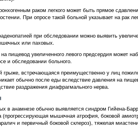
ронхогенным раком легкого может быть прямое сдавлен
стении. При опросе такой больной указывает на рак лег
фаденопатией при обследовании можно выявить увелич
ышечных или паховых.
 на пищевод увеличенного левого предсердия может н
осе и обследовании больного.
 грыже, встречающаяся преимущественно у лиц пожило
икает обычно после еды вследствие давления на пище
дствие раздражения диафрагмального нерва.
я
ых в анамнезе обычно выявляется синдром Гийена-Бар
а (прогрессирующая мышечная атрофия, боковой амиот
ралич и первичный боковой склероз), тяжелая миастен