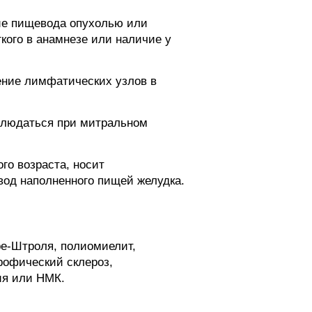
ие пищевода опухолью или
кого в анамнезе или наличие у
ение лимфатических узлов в
аблюдаться при митральном
го возраста, носит
вод наполненного пищей желудка.
ре-Штроля, полиомиелит,
рофический склероз,
ия или НМК.