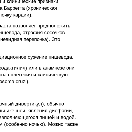
я и клинические признаки
а Барретта (хроническая
очку кардии).
раста позволяет предположить
ищевода, атрофия сосочков
невидная перепонка). Это
адиационное сужение пищевода.
родактилия) или в анамнезе они
она сплетения и клиническую
osoma cruzi).
очный дивертикул), обычно
льнике шеи, явления дисфагии,
 заполняющегося пищей и водой.
м (особенно ночью). Можно также