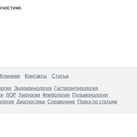
гностике.
 Клинике
Контакты
Статьи
логия
Эндокринология
Гастроэнтерология
ия
ЛОР
Хирургия
Флебология
Пульмонология
ология
Диагностика
Справочник
Поиск по статьям
анице, носят информационный характер и не являются публичной
х рекомендаций. ООО «ТН-Клиника» не несёт ответственности за в