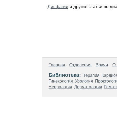
Дисфагия
и другие статьи по диа
Главная
Отделения
Врачи
О
Библиотека:
Терапия
Кардио
Гинекология
Урология
Проктолог
Неврология
Дерматология
Гемат
Материалы, размещенные на данной стр
использовать их в качестве медицински