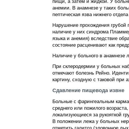
пищи, а затем и жидкой. У боль
анемии. В анамнезе у таких бол
пептическая язва нижнего отдел
Нарушение прохождения грубой п
наличие у них синдрома Пламме
языка и анемия) вследствие обра
состояние расценивают как предр
Наличие у больного в анамнезе 
При склеродермии у больных наб
отмечают болезнь Рейно. Иденти
картину, сходную с таковой при 
Сдавление пищевода извне
Больные с фарингеальным карман
среднего или пожилого возраста
локализующиеся за рукояткой гр
В положении лежа у больных нер
отметить галитоз (зловонное дых