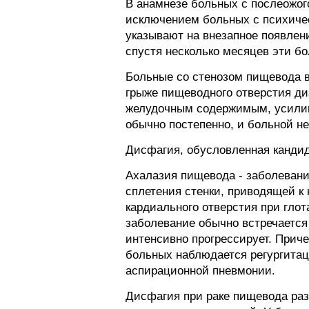
В анамнезе больных с послеожог
исключением больных с психиче
указывают на внезапное появлен
спустя несколько месяцев эти б
Больные со стенозом пищевода 
грыже пищеводного отверстия ди
желудочным содержимым, усилив
обычно постепенно, и больной н
Дисфагия, обусловленная канди
Ахалазия пищевода - заболевани
сплетения стенки, приводящей 
кардиального отверстия при глот
заболевание обычно встречается 
интенсивно прогрессирует. Прич
больных наблюдается регургитац
аспирационной пневмонии.
Дисфагия при раке пищевода раз