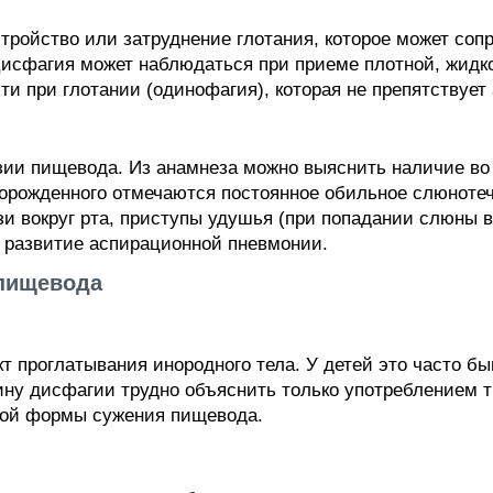
стройство или затруднение глотания, которое может соп
Дисфагия может наблюдаться при приеме плотной, жид
ти при глотании (одинофагия), которая не препятствует 
зии пищевода. Из анамнеза можно выяснить наличие во
ворожденного отмечаются постоянное обильное слюнотеч
зи вокруг рта, приступы удушья (при попадании слюны в
и развитие аспирационной пневмонии.
 пищевода
т проглатывания инородного тела. У детей это часто б
ину дисфагии трудно объяснить только употреблением 
ной формы сужения пищевода.