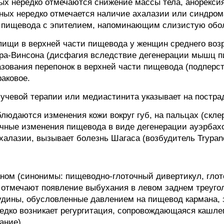
ных нередко отмечаются снижение массы тела, анорекси
ьных нередко отмечается наличие ахалазии или синдром
а пищевода с эпителием, напоминающим слизистую обол
ищи в верхней части пищевода у женщин среднего воз
ра-Винсона (дисфагия вследствие дегенерации мышц п
зования перепонок в верхней части пищевода (подперст
аковое.
лучевой терапии или медиастинита указывает на постр
людаются изменения кожи вокруг губ, на пальцах (скле
чные изменения пищевода в виде дегенерации ауэрбах
ахалазии, вызывает болезнь Шагаса (возбудитель Trypan
ом (синонимы: пищеводно-глоточный дивертикул, глот
, отмечают появление выбухания в левом заднем треуго
удины, обусловленные давлением на пищевод кармана,
едко возникает регургитация, сопровождающаяся кашле
ание).