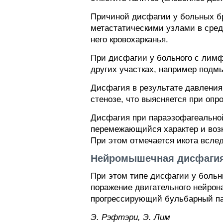
Причиной дисфагии у больных б
метастатическими узлами в средо
него кровохарканья.
При дисфагии у больного с лим
других участках, например подм
Дисфагия в результате давления
стенозе, что выясняется при опр
Дисфагия при параэзофагеальной
перемежающийся характер и возн
При этом отмечается икота всле
Нейромышечная дисфаги
При этом типе дисфагии у больн
поражение двигательного нейрон
прогрессирующий бульбарный па
Э. Pэфтэpи, Э. Лим