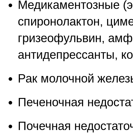
Медикаментозные (э
спиронолактон, циме
гризеофульвин, амф
антидепрессанты, к
Рак молочной желез
Печеночная недоста
Почечная недостато