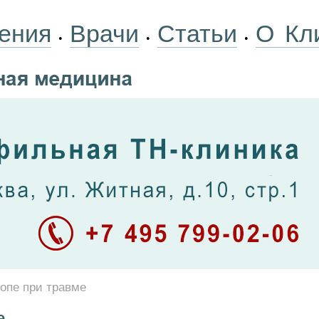
ения
Врачи
Статьи
О Кл
•
•
•
топе при травме
е