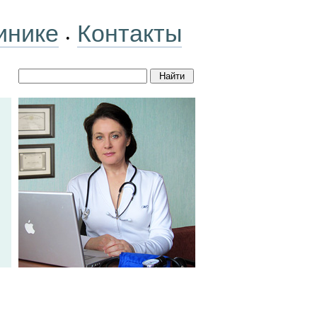
инике
Контакты
•