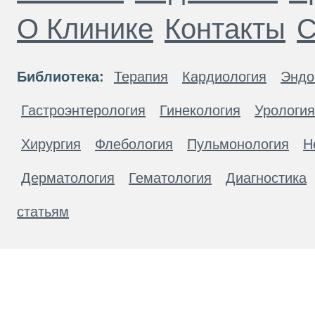
О Клинике
Контакты
С
Библиотека:
Терапия
Кардиология
Эндо
Гастроэнтерология
Гинекология
Урология
Хирургия
Флебология
Пульмонология
Н
Дерматология
Гематология
Диагностика
статьям
Материалы, размещенные на данной странице
публичной офертой. Посетители сайта не дол