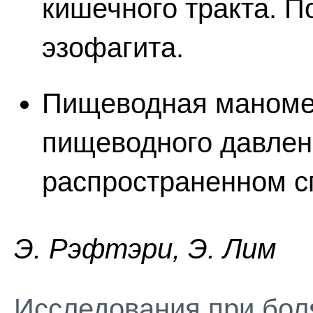
кишечного тракта. П
эзофагита.
Пищеводная маноме
пищеводного давлен
распространенном с
Э. Pэфтэpи, Э. Лим
Исследования при боля