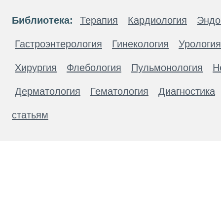
Библиотека:
Терапия
Кардиология
Эндо
Гастроэнтерология
Гинекология
Урология
Хирургия
Флебология
Пульмонология
Н
Дерматология
Гематология
Диагностика
статьям
Материалы, размещенные на данной странице
публичной офертой. Посетители сайта не дол
рекомендаций. ООО «ТН-Клиника» не несёт о
возникшие в результате использования инфо