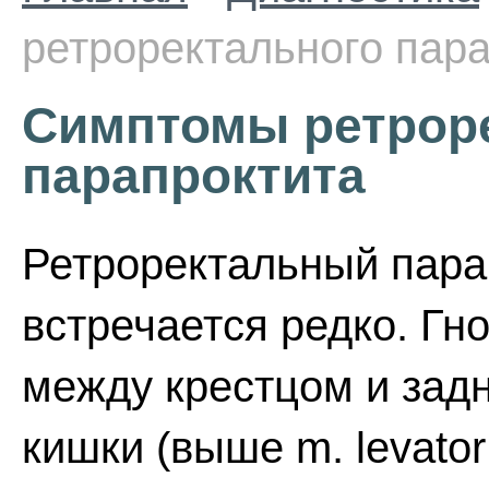
ретроректального пар
Симптомы ретрор
парапроктита
Ретроректальный пара
встречается редко. Гн
между крестцом и зад
кишки (выше m. levator 