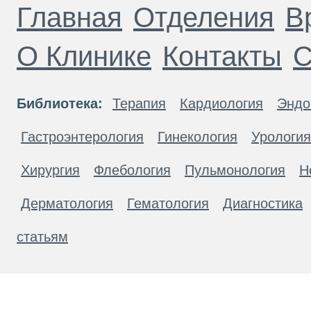
Главная
Отделения
В
О Клинике
Контакты
С
Библиотека:
Терапия
Кардиология
Эндо
Гастроэнтерология
Гинекология
Урология
Хирургия
Флебология
Пульмонология
Н
Дерматология
Гематология
Диагностика
статьям