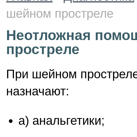
шейном простреле
Неотложная помо
простреле
При шейном простреле
назначают:
а) анальгетики;