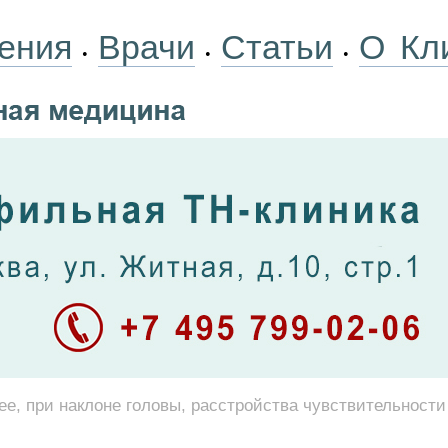
ения
Врачи
Статьи
О Кл
•
•
•
ее, при наклоне головы, расстройства чувствительност