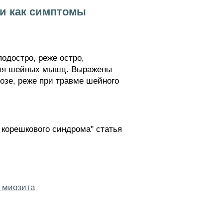
ти как симптомы
достро, реже остро,
офия шейных мышц. Выражены
озе, реже при травме шейного
 корешкового синдрома" статья
 миозита