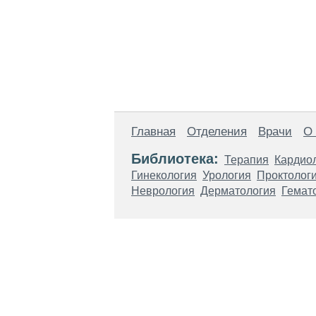
Главная
Отделения
Врачи
О
Библиотека:
Терапия
Кардио
Гинекология
Урология
Проктолог
Неврология
Дерматология
Гемат
Материалы, размещенные на данной стр
использовать их в качестве медицински
возникшие в результате использования
ЕСТЬ ПРОТИВО