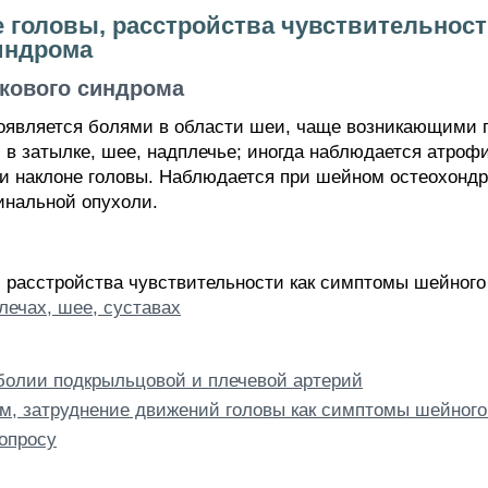
е головы, расстройства чувствительнос
индрома
кового синдрома
является болями в области шеи, чаще возникающими по
 в затылке, шее, надплечье; иногда наблюдается атр
 наклоне головы. Наблюдается при шейном остеохондр
инальной опухоли.
, расстройства чувствительности как симптомы шейного
лечах, шее, суставах
олии подкрыльцовой и плечевой артерий
ам, затруднение движений головы как симптомы шейного
опросу