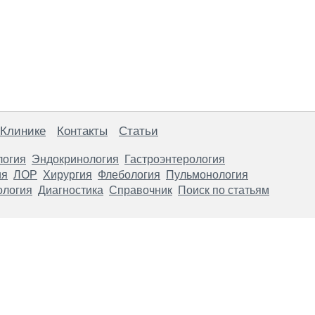
 Клинике
Контакты
Статьи
логия
Эндокринология
Гастроэнтерология
ия
ЛОР
Хирургия
Флебология
Пульмонология
ология
Диагностика
Справочник
Поиск по статьям
анице, носят информационный характер и не являются публичной
х рекомендаций. ООО «ТН-Клиника» не несёт ответственности за в
 информации, размещенной на данной странице.
ПОКАЗАНИЯ, ПОСОВЕТУЙ