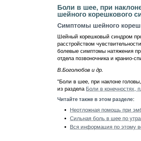
Боли в шее, при наклон
шейного корешкового с
Симптомы шейного кореш
Шейный корешковый синдром про
расстройством чувствительности
болевые симптомы натяжения при
отдела позвоночника и кранио-сп
В.Боголюбов и др.
"Боли в шее, при наклоне головы
из раздела
Боли в конечностях, п
Читайте также в этом разделе:
Неотложная помощь при эмб
Сильная боль в шее по утр
Вся информация по этому в