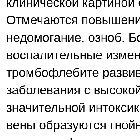
клинической картиной 
Отмечаются повышени
недомогание, озноб. 
воспалительные измен
тромбофлебите развив
заболевания с высоко
значительной интокси
вены образуются гнойн