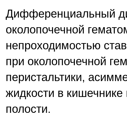
Дифференциальный ди
околопочечной гемато
непроходимостью став
при околопочечной ге
перистальтики, асимме
жидкости в кишечнике
полости.