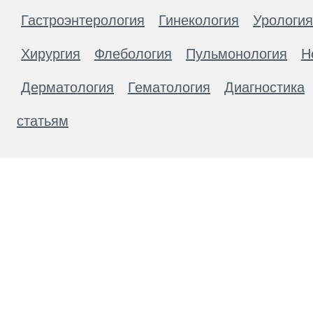
Гастроэнтерология
Гинекология
Урология
Хирургия
Флебология
Пульмонология
Н
Дерматология
Гематология
Диагностика
статьям
Материалы, размещенные на данной странице
публичной офертой. Посетители сайта не дол
рекомендаций. ООО «ТН-Клиника» не несёт о
возникшие в результате использования инфо
ЕСТЬ ПРОТИВОПОКАЗАН