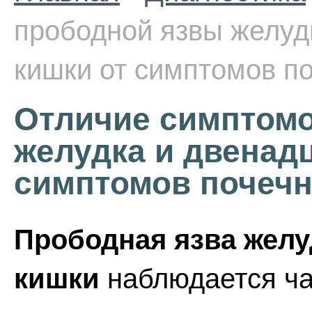
прободной язвы желуд
кишки от симптомов п
Отличие симптом
желудка и двенад
симптомов почечн
Прободная язва желу
кишки
наблюдается ча