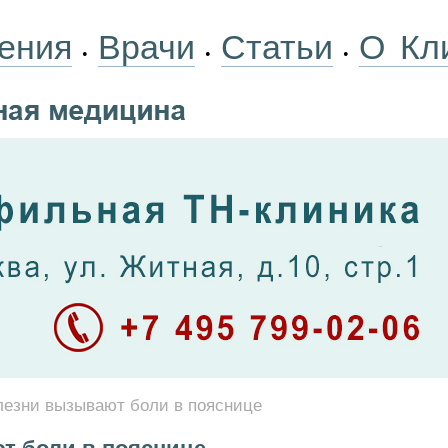
ения
Врачи
Статьи
О Кл
•
•
•
лезни вызывают боли в пояснице