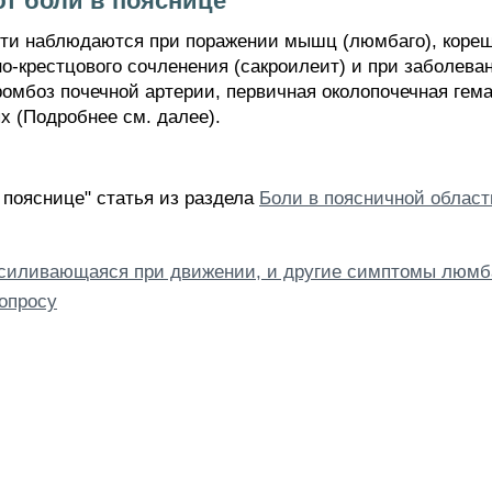
т боли в пояснице
ти наблюдаются при поражении мышц (люмбаго), корешк
о-крестцового сочленения (сакроилеит) и при заболеван
ромбоз почечной артерии, первичная околопочечная гема
 (Подробнее см. далее).
 пояснице" статья из раздела
Боли в поясничной област
усиливающаяся при движении, и другие симптомы люмб
опросу