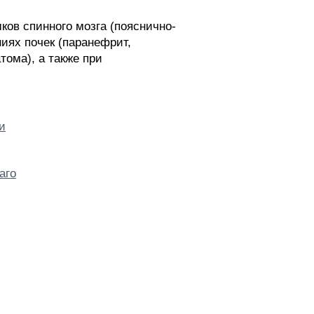
ов спинного мозга (пояснично-
иях почек (паранефрит,
тома), а также при
и
аго