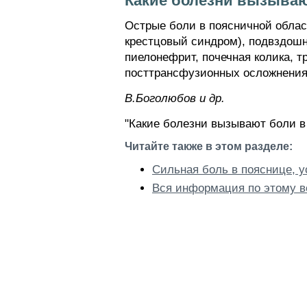
Какие болезни вызываю
Острые боли в поясничной облас
крестцовый синдром), подвздошн
пиелонефрит, почечная колика, т
посттрансфузионных осложнениях
В.Боголюбов и др.
"Какие болезни вызывают боли в
Читайте также в этом разделе:
Сильная боль в пояснице, 
Вся информация по этому в