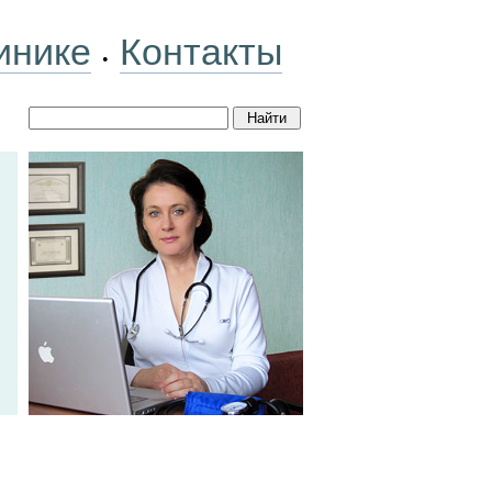
инике
Контакты
•