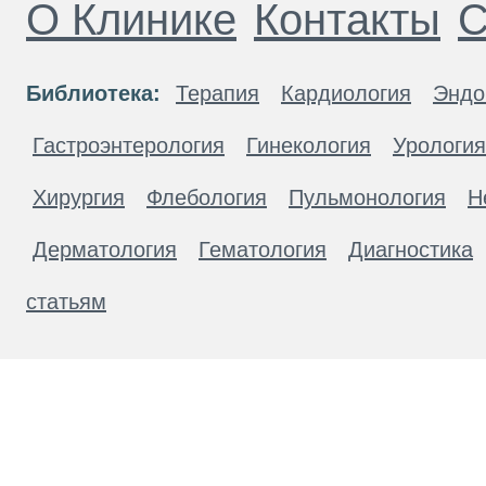
О Клинике
Контакты
С
Библиотека:
Терапия
Кардиология
Эндо
Гастроэнтерология
Гинекология
Урология
Хирургия
Флебология
Пульмонология
Н
Дерматология
Гематология
Диагностика
статьям
Материалы, размещенные на данной странице
публичной офертой. Посетители сайта не дол
рекомендаций. ООО «ТН-Клиника» не несёт о