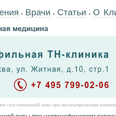
ения
Врачи
Статьи
О Кл
•
•
•
ие толстокишечной язвы при неспецифическом язвенно