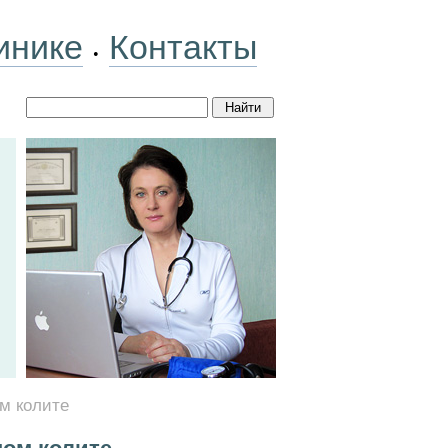
инике
Контакты
•
м колите