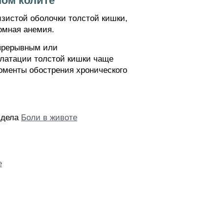
ом колите
зистой оболочки толстой кишки,
омная анемия.
епрерывным или
илатации толстой кишки чаще
оменты обострения хронического
здела
Боли в животе
е