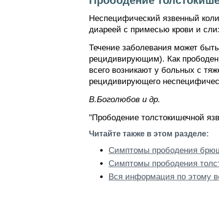
Прободение толстокише
Неспецифический язвенный колит
диареей с примесью крови и сли
Течение заболевания может быт
рецидивирующим). Как прободени
всего возникают у больных с тя
рецидивирующего неспецифическо
В.Боголюбов и др.
"Прободение толстокишечной язв
Читайте также в этом разделе:
Симптомы прободения брюш
Симптомы прободения толст
Вся информация по этому в