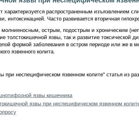
чной язвы при неспецифическом язвенн
 характеризуется распространенным изъязвлением сли
зи, интоксикацией. Часто развивается вторичная гипохр
ь молниеносным, острым, подострым и хроническим (н
е толстокишечной язвы, так и развитие токсической д
желой формой заболевания в остром периоде или же в м
го язвенного колита.
ы при неспецифическом язвенном колите" статья из ра
нотифозной язвы кишечника
окишечной язвы при неспецифическом язвенном колит
опросу