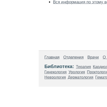
Вся информация по этому в
Главная
Отделения
Врачи
О
Библиотека:
Терапия
Кардио
Гинекология
Урология
Проктолог
Неврология
Дерматология
Гемат
Материалы, размещенные на данной стр
использовать их в качестве медицински
возникшие в результате использования