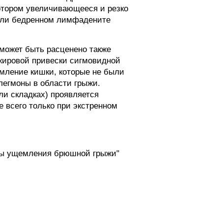
котором увеличивающееся и резко
 или бедренном лимфадените
может быть расценено также
жировой привески сигмовидной
емление кишки, которые не были
легмоны в области грыжи.
и складках) проявляется
 всего только при экстренном
омы ущемления брюшной грыжи"