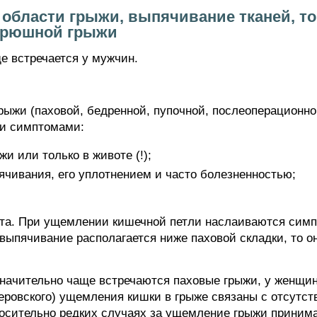
 области грыжи, выпячивание тканей, то
брюшной грыжи
 встречается у мужчин.
жи (паховой, бедренной, пупочной, послеоперационной
ми симптомами:
и или только в животе (!);
ячивания, его уплотнением и часто болезненностью;
ота. При ущемлении кишечной петли наслаиваются сим
выпячивание располагается ниже паховой складки, то о
значительно чаще встречаются паховые грыжи, у женщин
теровского) ущемления кишки в грыже связаны с отсутст
носительно редких случаях за ущемление грыжи приним