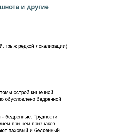
шнота и другие
, грыж редкой локализации)
птомы острой кишечной
но обусловлено бедренной
 - бедренные. Трудности
вием при нем признаков
ают паховый и бедренный