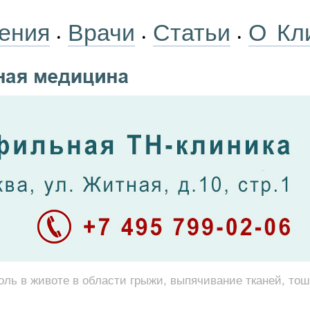
ения
Врачи
Статьи
О Кл
•
•
•
оль в животе в области грыжи, выпячивание тканей, то