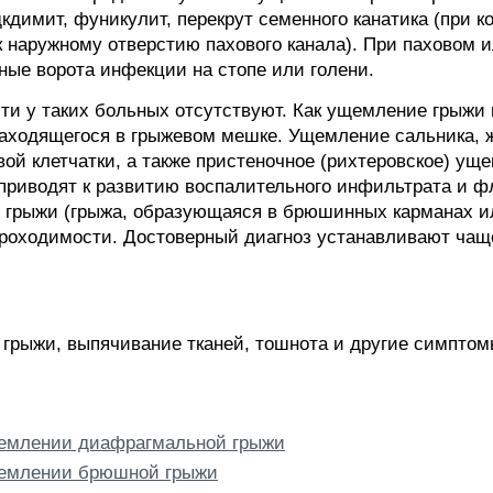
кдимит, фуникулит, перекрут семенного канатика (при 
к наружному отверстию пахового канала). При паховом
ные ворота инфекции на стопе или голени.
и у таких больных отсутствуют. Как ущемление грыжи 
находящегося в грыжевом мешке. Ущемление сальника, 
й клетчатки, а также пристеночное (рихтеровское) ущ
приводят к развитию воспалительного инфильтрата и ф
грыжи (грыжа, образующаяся в брюшинных карманах ил
роходимости. Достоверный диагноз устанавливают чаще
и грыжи, выпячивание тканей, тошнота и другие симпт
емлении диафрагмальной грыжи
щемлении брюшной грыжи