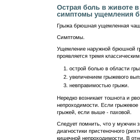
Острая боль в животе в
симптомы ущемления 
Грыжа брюшная ущемленная чаще
Симптомы.
Ущемление наружной брюшной гры
проявляется тремя классически
острой болью в области грыж
увеличением грыжевого вып
невправимостью грыжи.
Нередко возникает тошнота и рв
непроходимости. Если грыжевое 
грыжей, если выше - паховой.
Следует помнить, что у мужчин 
диагностики пристеночного (рих
кишечной непроходимости. В от