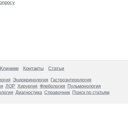
опросу
 Клинике
Контакты
Статьи
логия
Эндокринология
Гастроэнтерология
ия
ЛОР
Хирургия
Флебология
Пульмонология
ология
Диагностика
Справочник
Поиск по статьям
анице, носят информационный характер и не являются публичной
х рекомендаций. ООО «ТН-Клиника» не несёт ответственности за в
 информации, размещенной на данной странице.