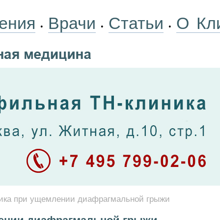
ения
Врачи
Статьи
О Кл
•
•
•
ика при ущемлении диафрагмальной грыжи