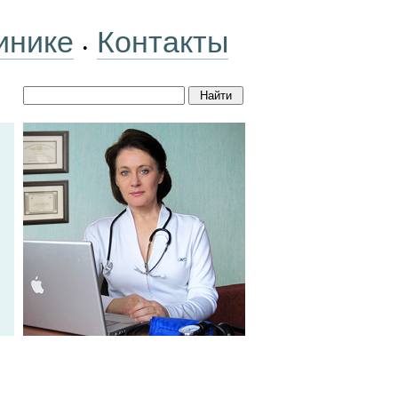
инике
Контакты
•