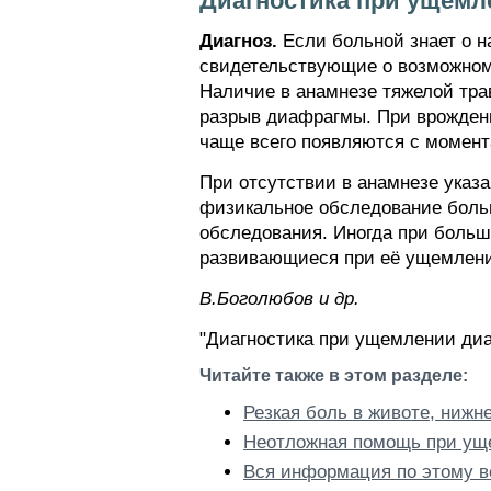
Диагностика при ущем
Диагноз.
Если больной знает о н
свидетельствующие о возможном
Наличие в анамнезе тяжелой тра
разрыв диафрагмы. При врожден
чаще всего появляются с момент
При отсутствии в анамнезе указ
физикальное обследование больн
обследования. Иногда при больш
развивающиеся при её ущемлении
В.Боголюбов и др.
"Диагностика при ущемлении ди
Читайте также в этом разделе:
Резкая боль в животе, ниж
Неотложная помощь при ущ
Вся информация по этому в