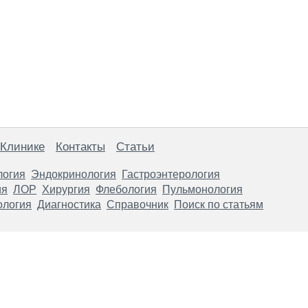
 Клинике
Контакты
Статьи
логия
Эндокринология
Гастроэнтерология
ия
ЛОР
Хирургия
Флебология
Пульмонология
ология
Диагностика
Справочник
Поиск по статьям
анице, носят информационный характер и не являются публичной
х рекомендаций. ООО «ТН-Клиника» не несёт ответственности за в
 информации, размещенной на данной странице.