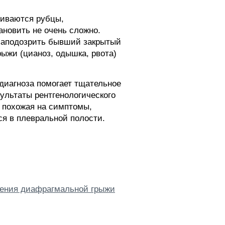
живаются рубцы,
новить не очень сложно.
 заподозрить бывший закрытый
жи (цианоз, одышка, рвота)
диагноза помогает тщательное
ультаты рентгенологического
 похожая на симптомы,
ся в плевральной полости.
мления диафрагмальной грыжи