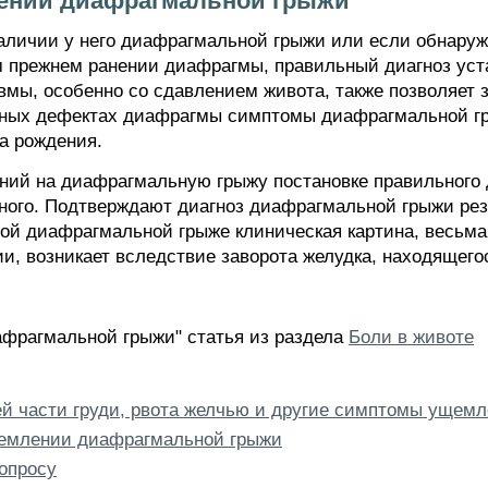
лении диафрагмальной грыжи
аличии у него диафрагмальной грыжи или если обнару
 прежнем ранении диафрагмы, правильный диагноз уста
вмы, особенно со сдавлением живота, также позволяет
ных дефектах диафрагмы симптомы диафрагмальной гры
а рождения.
аний на диафрагмальную грыжу постановке правильного 
ого. Подтверждают диагноз диафрагмальной грыжи рез
ой диафрагмальной грыже клиническая картина, весьма
, возникает вследствие заворота желудка, находящего
афрагмальной грыжи" статья из раздела
Боли в животе
ней части груди, рвота желчью и другие симптомы уще
емлении диафрагмальной грыжи
опросу