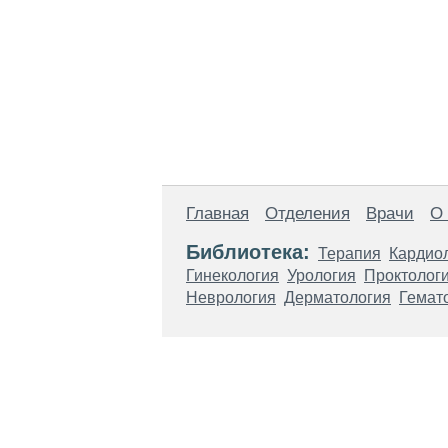
Главная
Отделения
Врачи
О
Библиотека:
Терапия
Кардио
Гинекология
Урология
Проктолог
Неврология
Дерматология
Гемат
Материалы, размещенные на данной стр
использовать их в качестве медицински
возникшие в результате использования