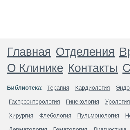
Главная
Отделения
В
О Клинике
Контакты
С
Библиотека:
Терапия
Кардиология
Эндо
Гастроэнтерология
Гинекология
Урология
Хирургия
Флебология
Пульмонология
Н
Дерматология
Гематология
Диагностика