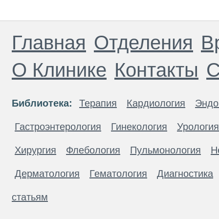
Главная
Отделения
В
О Клинике
Контакты
С
Библиотека:
Терапия
Кардиология
Эндо
Гастроэнтерология
Гинекология
Урология
Хирургия
Флебология
Пульмонология
Н
Дерматология
Гематология
Диагностика
статьям