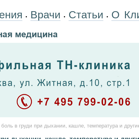
ения
Врачи
Статьи
О Кл
•
•
•
боль в груди при дыхании, кашле, температура и други