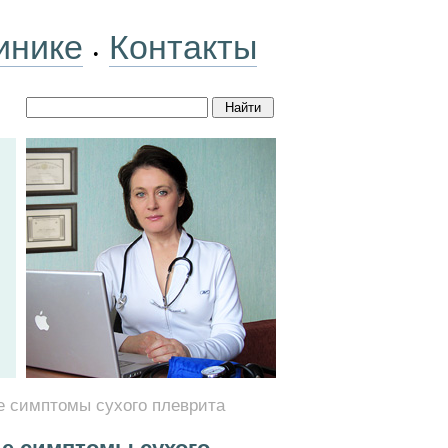
инике
Контакты
•
е симптомы сухого плеврита