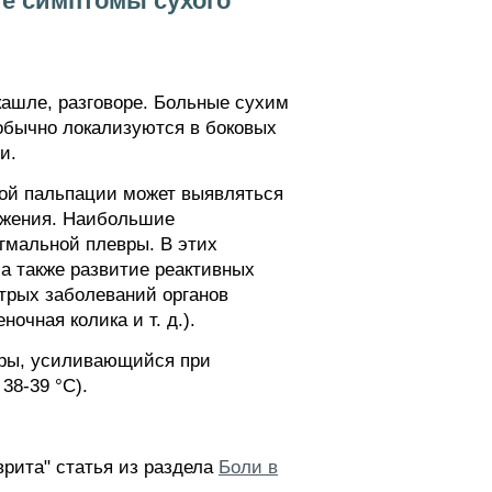
ие симптомы сухого
кашле, разговоре. Больные сухим
обычно локализуются в боковых
и.
ной пальпации может выявляться
ажения. Наибольшие
гмальной плевры. В этих
 а также развитие реактивных
трых заболеваний органов
очная колика и т. д.).
вры, усиливающийся при
38-39 °С).
врита" статья из раздела
Боли в