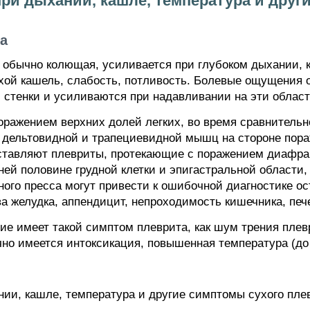
ри дыхании, кашле, температура и друг
а
е обычно колющая, усиливается при глубоком дыхании, 
хой кашель, слабость, потливость. Болевые ощущения 
 стенки и усиливаются при надавливании на эти област
оражением верхних долей легких, во время сравнитель
, дельтовидной и трапециевидной мышц на стороне пор
ставляют плевриты, протекающие с поражением диафра
ей половине грудной клетки и эпигастральной области,
го пресса могут привести к ошибочной диагностике ос
 желудка, аппендицит, непроходимость кишечника, печен
ие имеет такой симптом плеврита, как шум трения пле
но имеется интоксикация, повышенная температура (до 
нии, кашле, температура и другие симптомы сухого пле