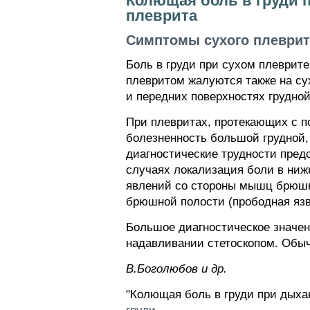
Колющая боль в груди п
плеврита
Симптомы сухого плеврит
Боль в груди при сухом плеврит
плевритом жалуются также на су
и передних поверхностях грудной
При плевритах, протекающих с п
болезненность большой грудной
диагностические трудности пред
случаях локализация боли в нижн
явлений со стороны мышц брюшно
брюшной полости (прободная язва
Большое диагностическое значен
надавливании стетоскопом. Обыч
В.Боголюбов и др.
"Колющая боль в груди при дыха