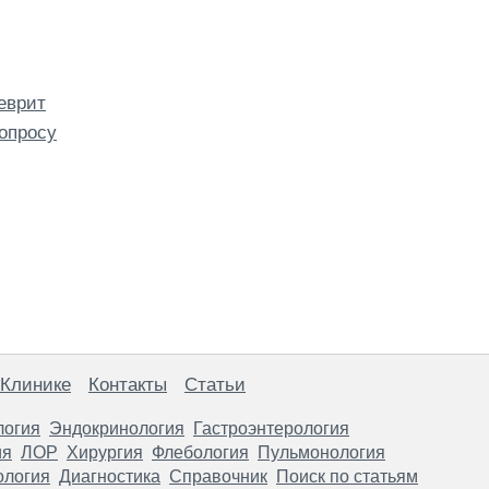
еврит
опросу
 Клинике
Контакты
Статьи
логия
Эндокринология
Гастроэнтерология
ия
ЛОР
Хирургия
Флебология
Пульмонология
ология
Диагностика
Справочник
Поиск по статьям