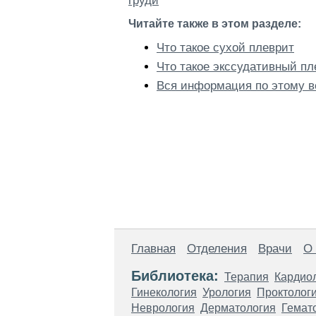
груди
Читайте также в этом разделе:
Что такое сухой плеврит
Что такое экссудативный пл
Вся информация по этому в
Главная
Отделения
Врачи
О
Библиотека:
Терапия
Кардио
Гинекология
Урология
Проктолог
Неврология
Дерматология
Гемат