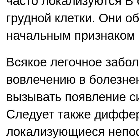
часто локализуются В
грудной клетки. Они о
начальным признаком 
Всякое легочное забол
вовлечению в болезне
вызывать появление си
Следует также диффер
локализующиеся непос