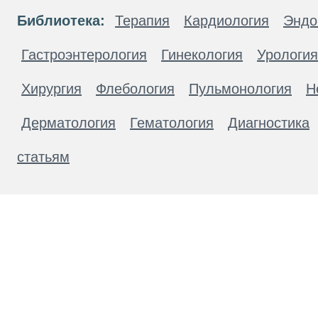
Библиотека:
Терапия
Кардиология
Эндо
Гастроэнтерология
Гинекология
Урология
Хирургия
Флебология
Пульмонология
Н
Дерматология
Гематология
Диагностика
статьям
Материалы, размещенные на данной странице
публичной офертой. Посетители сайта не дол
рекомендаций. ООО «ТН-Клиника» не несёт о
возникшие в результате использования инфо