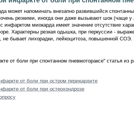
ри инфаркте от боли при спонтанном пн
рда может напоминать внезапно развившийся спонтанны
очень резкими, иногда они даже вызывают шок (чаще у 
 инфарктом миокарда имеет значение отсутствие хара
воре. Характерны резкая одышка, при перкуссии - выраж
о, не бывает лихорадки, лейкоцитоза, повышенной СОЭ.
кте от боли при спонтанном пневмотораксе" статья из 
нфаркте от боли при остром перикардите
нфаркте от боли при остеохондрозе
опросу