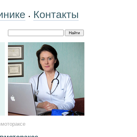
инике
Контакты
•
вмотораксе