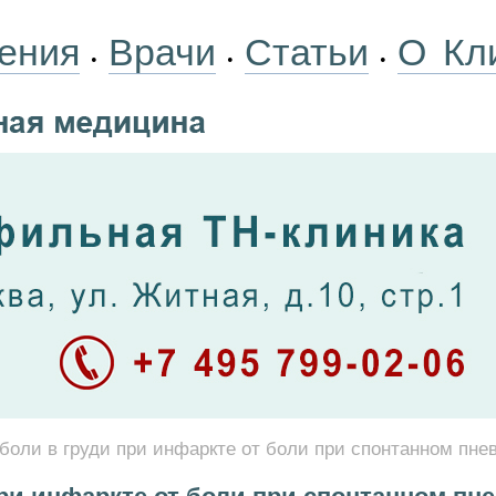
ения
Врачи
Статьи
О Кл
•
•
•
боли в груди при инфаркте от боли при спонтанном пне