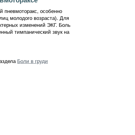
евмотораксе
й пневмоторакс, особенно
лиц молодого возраста). Для
ктерных изменений ЭКГ. Боль
енный тимпанический звук на
раздела
Боли в груди