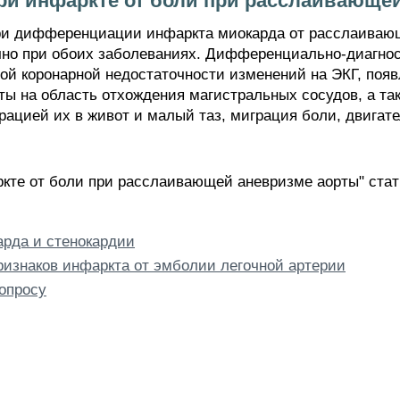
при инфаркте от боли при расслаивающе
ри дифференциации инфаркта миокарда от расслаивающ
но при обоих заболеваниях. Дифференциально-диагнос
рой коронарной недостаточности изменений на ЭКГ, появ
ты на область отхождения магистральных сосудов, а та
рацией их в живот и малый таз, миграция боли, двигат
ркте от боли при расслаивающей аневризме аорты" стат
арда и стенокардии
ризнаков инфаркта от эмболии легочной артерии
опросу