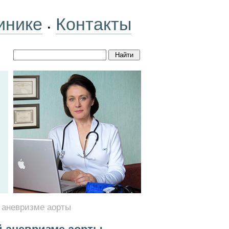
инике
Контакты
•
 аневризме аорты