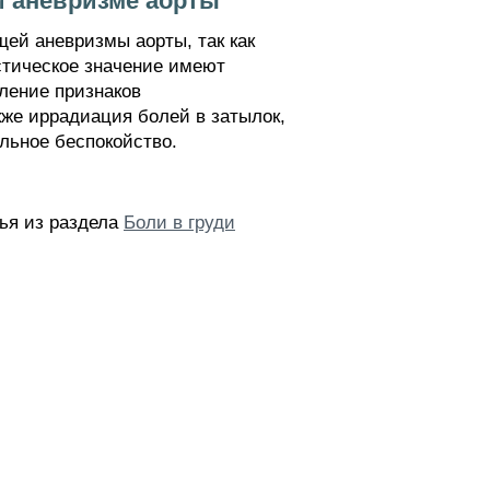
й аневризме аорты
ей аневризмы аорты, так как
тическое значение имеют
ление признаков
кже иррадиация болей в затылок,
ельное беспокойство.
ья из раздела
Боли в груди