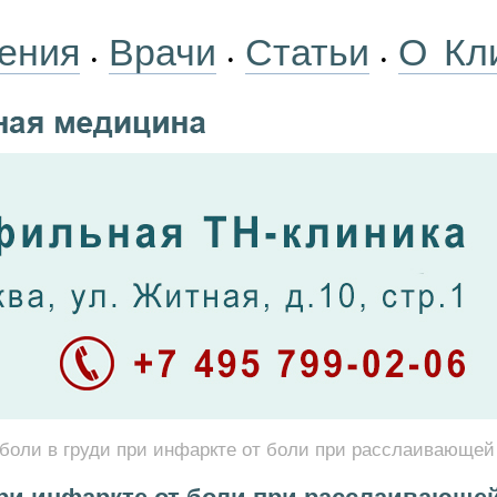
ения
Врачи
Статьи
О Кл
•
•
•
боли в груди при инфаркте от боли при расслаивающей