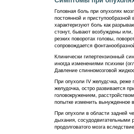
Симптомы при опухолях
Головная боль при опухолях моз
постоянной и приступообразной в
характеризуют боль как разрыва
стонут, бывают возбуждены или,
резких поворотах головы, поворо
сопровождается фонтанообразной
Клинически гипертензионный син
иногда изменениями психики (ог
Давление спинномозговой жидко
При опухоли IV желудсчка, реже
желудочка, остро развивается п
головокружением, расстройством
попытке изменить вынужденное в
При опухоли в области задней ч
дыхания, сосудодвигательными 
продолговатого мозга вследстви