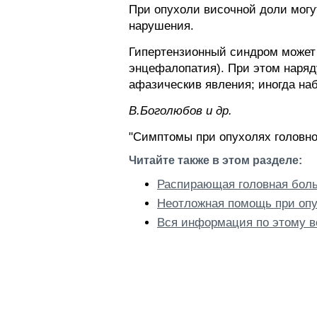
При опухоли височной доли могут
нарушения.
Гипертензионный синдром может 
энцефалопатия). При этом наря
афазическив явления; иногда на
В.Боголюбов и др.
"Симптомы при опухолях головно
Читайте также в этом разделе:
Распирающая головная боль
Неотложная помощь при опу
Вся информация по этому в