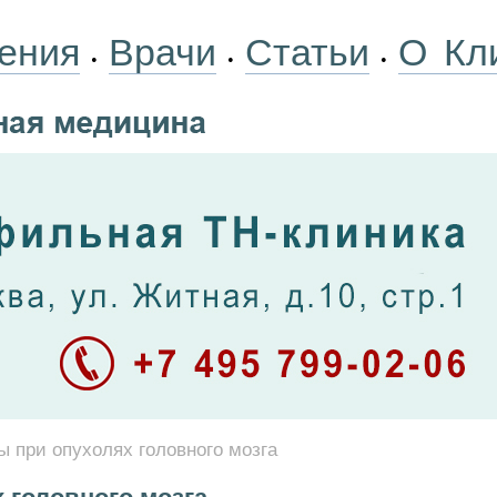
ения
Врачи
Статьи
О Кл
•
•
•
 при опухолях головного мозга