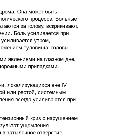
ндрома. Она может быть
логического процесса. Больные
таются за голову, вскрикивают,
ении. Боль усиливается при
о усиливается утром,
ложением туловища, головы.
ми явлениями на глазном дне,
удорожными припадками.
ки, локализующихся вне IV
той или рвотой, системным
ления всегда усиливаются при
ртензионный криз с нарушением
езультат ущемления
 в затылочное отверстие.