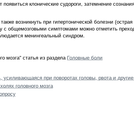
 появиться клонические судороги, затемнение сознания
также возникнуть при гипертонической болезни (острая
ду с общемозговыми симптомами можно отметить прехо
блюдается менингеальный синдром.
го мозга" статья из раздела
Головные боли
, усиливающаяся при поворотах головы, рвота и други
холях головного мозга
опросу