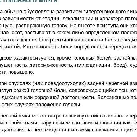
 головного мозга
га обычно обусловлена развитием гипертензионного си
 зависимости от стадии, локализации и характера пато
ющую, распирающую голову. На высоте приступа они хва
 наоборот, застывают в каком-либо определенном полож
тах глаз, кашле. Гипертензионная головная боль нередк
 рвотой. Интенсивность боли определяется нередко по
дром характеризуется, кроме головных болей, застойны
лушенность, заторможенность, галлюцинации, бред), с
сти повышено.
 при опухолях (или псевдоопухолях) задней черепной ям
риступ резкой головной боли, сопровождающийся тошно
 дыхания или сердечной деятельности. Болезненные яв
 этих случаях положение головы.
ерепной ямки может остро возникнуть окклюзионно-гипе
расстройствами, нарушением глотания и фонации как р
е давления на него миндалин мозжечка, вклинивающихся