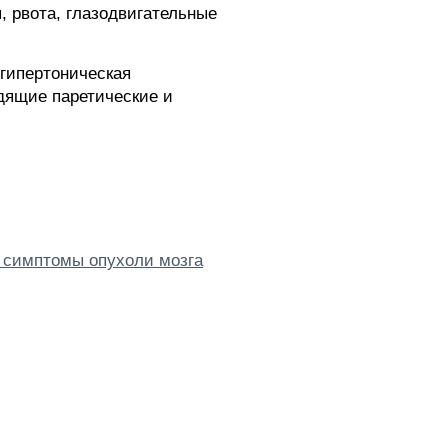
, рвота, глазодвигательные
 гипертоническая
дящие паретические и
е симптомы опухоли мозга