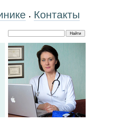
инике
Контакты
•